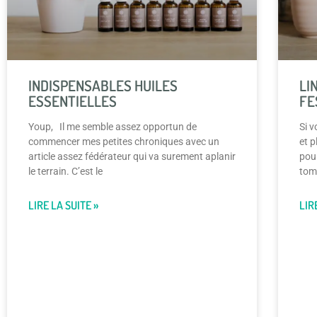
INDISPENSABLES HUILES
LI
ESSENTIELLES
FE
Youp, Il me semble assez opportun de
Si v
commencer mes petites chroniques avec un
et p
article assez fédérateur qui va surement aplanir
pour
le terrain. C’est le
tom
LIRE LA SUITE »
LIR