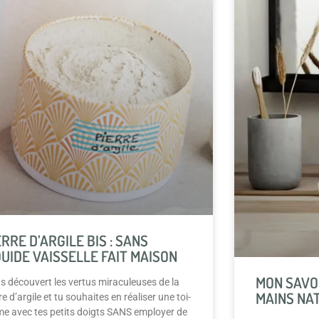
ERRE D’ARGILE BIS : SANS
QUIDE VAISSELLE FAIT MAISON
MON SAVON
s découvert les vertus miraculeuses de la
MAINS NA
re d’argile et tu souhaites en réaliser une toi-
e avec tes petits doigts SANS employer de