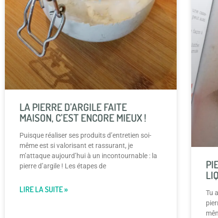
LA PIERRE D’ARGILE FAITE
MAISON, C’EST ENCORE MIEUX !
Puisque réaliser ses produits d’entretien soi-
même est si valorisant et rassurant, je
m’attaque aujourd’hui à un incontournable : la
PI
pierre d’argile ! Les étapes de
LI
LIRE LA SUITE »
Tu a
pier
mêm