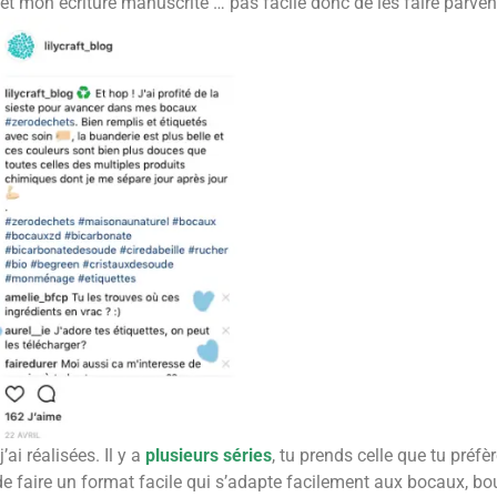
et mon écriture manuscrite … pas facile donc de les faire parveni
’ai réalisées. Il y a
plusieurs séries
, tu prends celle que tu préfè
de faire un format facile qui s’adapte facilement aux bocaux, boute