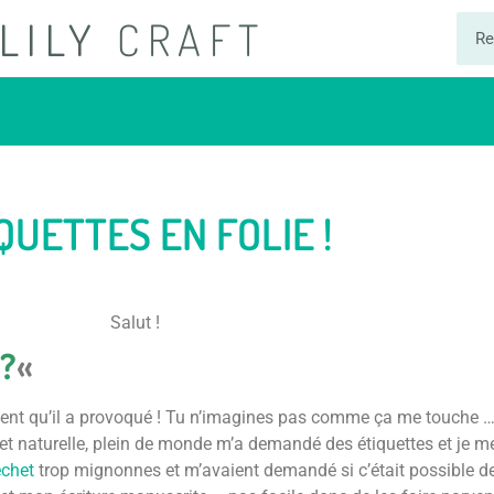
LILY
CRAFT
QUETTES EN FOLIE !
Salut !
?
«
ment qu’il a provoqué ! Tu n’imagines pas comme ça me touche 
t naturelle, plein de monde m’a demandé des étiquettes et je m
échet
trop mignonnes et m’avaient demandé si c’était possible de