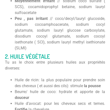
Moyennement irritant
// sodium coco sulfate (
SCS), cocamidoprophyl betaine, sodium lauryl
sulfoacetate
Peu , pas irritant
// coco/decyl/lauryl glucoside,
sodium cocoamphoacerate, sodium cocyl
glutamate, sodium lauryl glucose carboxylate,
disodium cocoyl glutamate, sodium cocoyl
isethonate ( SCI), sodium lauryl methyl isethionate
(SLMI)
2. HUILE VÉGÉTALE
Tu as le choix entre plusieurs huiles aux propriétés
diverses:
Huile de ricin: la plus populaire pour prendre soin
des cheveux ( et aussi des cils): stimule
la pousse
Beurre/ huile de coco: hydrate et apporte de la
douceur
Huile d’avocat: pour les cheveux secs et ternes.
Fortifie
la chevelure